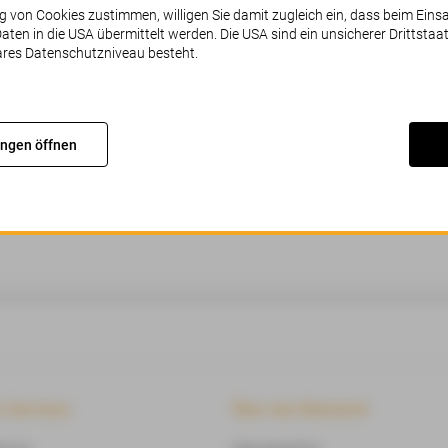
g von Cookies zustimmen, willigen Sie damit zugleich ein, dass beim Einsa
en in die USA übermittelt werden. Die USA sind ein unsicherer Drittstaat
ares Datenschutzniveau besteht.
chuldigung, das sollte nicht passieren. Bitte versuchen Sie es er
ungen öffnen
 Services
Über das Netzwerk