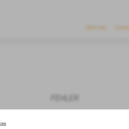
ÜBER UNS
KUND
FEHLER
ies