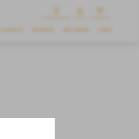
Werkstattsuche
Login
Warenkorb
E WERDEN
SERVICES
NETZWERK
LINKS